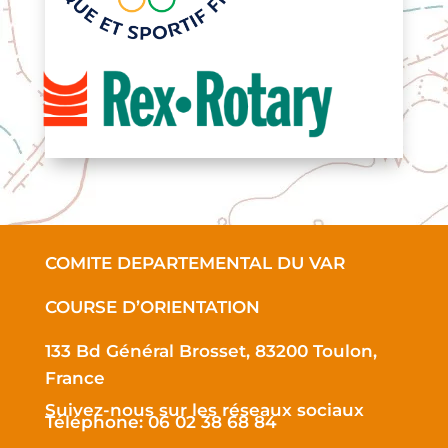
COMITE DEPARTEMENTAL DU VAR
COURSE D’ORIENTATION
133 Bd Général Brosset, 83200 Toulon,
France
Suivez-nous sur les réseaux sociaux
Téléphone: 06 02 38 68 84